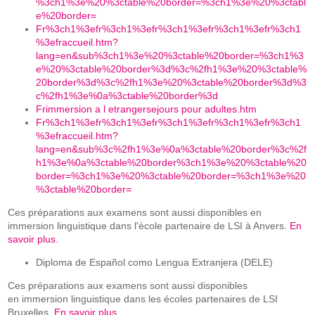
%3ch1%3e%20%3ctable%20border=%3ch1%3e%20%3ctabl
e%20border=
Fr%3ch1%3efr%3ch1%3efr%3ch1%3efr%3ch1%3efr%3ch1
%3efraccueil.htm?
lang=en&sub%3ch1%3e%20%3ctable%20border=%3ch1%3
e%20%3ctable%20border%3d%3c%2fh1%3e%20%3ctable%
20border%3d%3c%2fh1%3e%20%3ctable%20border%3d%3
c%2fh1%3e%0a%3ctable%20border%3d
Frimmersion a l etrangersejours pour adultes.htm
Fr%3ch1%3efr%3ch1%3efr%3ch1%3efr%3ch1%3efr%3ch1
%3efraccueil.htm?
lang=en&sub%3c%2fh1%3e%0a%3ctable%20border%3c%2f
h1%3e%0a%3ctable%20border%3ch1%3e%20%3ctable%20
border=%3ch1%3e%20%3ctable%20border=%3ch1%3e%20
%3ctable%20border=
Ces préparations aux examens sont aussi disponibles en
immersion linguistique dans l'école partenaire de LSI à Anvers.
En
savoir plus
.
Diploma de Español como Lengua Extranjera (DELE)
Ces préparations aux examens sont aussi disponibles
en immersion linguistique dans les écoles partenaires de LSI
Bruxelles.
En savoir plus
.