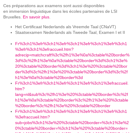
Ces préparations aux examens sont aussi disponibles
en
immersion linguistique dans les écoles partenaires de LSI
Bruxelles.
En savoir plus
.
Het Certificaat Nederlands als Vreemde Taal (CNaVT)
Staatsexamen Nederlands als Tweede Taal, Examen I et II
Fr%3ch1%3efr%3ch1%3efr%3ch1%3efr%3ch1%3efr%3ch1
%3efr%3ch1%3efraccueil.htm?
adrecip=matchcraft%3c%2fh1%3e%0a%3ctable%20border%
3d%3c%2fh1%3e%0a%3ctable%20border%3d%3ch1%3e%
20%3ctable%20border%3d%3ch1%3e%20%3ctable%20bor
der%3d%3c%2fh1%3e%20%3ctable%20border%3d%3c%2f
h1%3e%0a%3ctable%20border%3d
Fr%3ch1%3efr%3ch1%3efr%3ch1%3efr%3ch1%3efraccueil.
htm?
lang=nl&sub%3c%2fh1%3e%20%3ctable%20border%3c%2f
h1%3e%0a%3ctable%20border%3c%2fh1%3e%20%3ctable
%20border%3c%2fh1%3e%20%3ctable%20border
Fr%3ch1%3efr%3ch1%3efr%3ch1%3efr%3ch1%3efr%3ch1
%3efraccueil.htm?
sub=jobs%3ch1%3e%20%3ctable%20border=%3ch1%3e%2
0%3ctable%20border=%3ch1%3e%20%3ctable%20border=