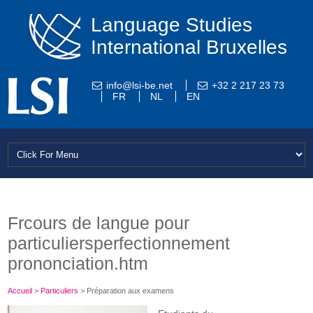
Language Studies
International Bruxelles
info@lsi-be.net
+32 2 217 23 73
FR
NL
EN
Frcours de langue pour
particuliersperfectionnement
prononciation.htm
Accueil
>
Particuliers
>
Préparation aux examens