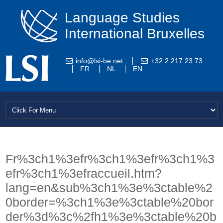
Language Studies
International Bruxelles
info@lsi-be.net
+32 2 217 23 73
FR
NL
EN
Fr%3ch1%3efr%3ch1%3efr%3ch1%3
efr%3ch1%3efraccueil.htm?
lang=en&sub%3ch1%3e%3ctable%2
0border=%3ch1%3e%3ctable%20bor
der%3d%3c%2fh1%3e%3ctable%20b