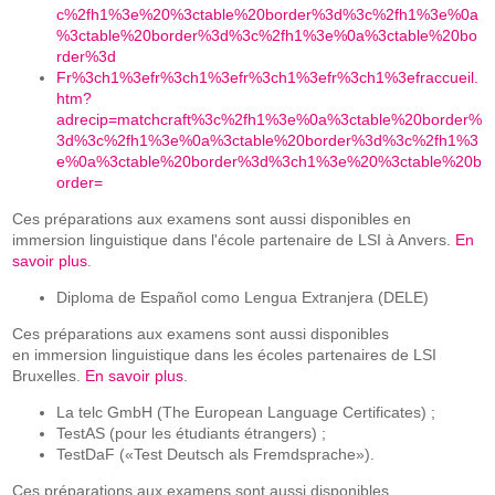
c%2fh1%3e%20%3ctable%20border%3d%3c%2fh1%3e%0a
%3ctable%20border%3d%3c%2fh1%3e%0a%3ctable%20bo
rder%3d
Fr%3ch1%3efr%3ch1%3efr%3ch1%3efr%3ch1%3efraccueil.
htm?
adrecip=matchcraft%3c%2fh1%3e%0a%3ctable%20border%
3d%3c%2fh1%3e%0a%3ctable%20border%3d%3c%2fh1%3
e%0a%3ctable%20border%3d%3ch1%3e%20%3ctable%20b
order=
Ces préparations aux examens sont aussi disponibles en
immersion linguistique dans l'école partenaire de LSI à Anvers.
En
savoir plus
.
Diploma de Español como Lengua Extranjera (DELE)
Ces préparations aux examens sont aussi disponibles
en immersion linguistique dans les écoles partenaires de LSI
Bruxelles.
En savoir plus
.
La telc GmbH (The European Language Certificates) ;
TestAS (pour les étudiants étrangers) ;
TestDaF («Test Deutsch als Fremdsprache»).
Ces préparations aux examens sont aussi disponibles