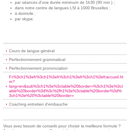
par séances d'une durée minimum de 1h30 (90 min.) ;
dans notre centre de langues LSI à 1000 Bruxelles ;
à domicile ;
par skype.
Cours de langue général
Perfectionnement grammatical
Perfectionnement prononciation
Fr%3ch1%3efr%3ch1%3efr%3ch1%3efr%3ch1%3efraccueil.ht
m?
lang=en&sub%3ch1%3e%3ctable%20border=%3ch1%3e%3ct
able%20border%3d%3c%2fh1%3e%3ctable%20border%3d%
3ch1%3e%20%3ctable%20border=
Coaching entretien d'embauche
Vous avez besoin de conseils pour choisir la meilleure formule ?