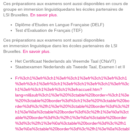
Ces préparations aux examens sont aussi disponibles en cours de
groupe en immersion linguistiquedans les écoles partenaires de
LSI Bruxelles.
En savoir plus
.
Diplôme d’Etudes en Langue Française (DELF)
Test d'Evaluation de Français (TEF)
Ces préparations aux examens sont aussi disponibles
en
immersion linguistique dans les écoles partenaires de LSI
Bruxelles.
En savoir plus
.
Het Certificaat Nederlands als Vreemde Taal (CNaVT)
Staatsexamen Nederlands als Tweede Taal, Examen I et II
Fr%3ch1%3efr%3ch1%3efr%3ch1%3efr%3ch1%3efr%3ch1
%3efr%3ch1%3efr%3ch1%3efr%3ch1%3efr%3ch1%3efr%3c
h1%3efr%3ch1%3efr%3ch1%3efraccueil.htm?
lang=nl&sub%3ch1%3e%20%3ctable%20border=%3ch1%3e
%20%3ctable%20border%3d%3ch1%3e%20%3ctable%20bo
rder%3d%3c%2fh1%3e%20%3ctable%20border%3d%3c%2f
h1%3e%0a%3ctable%20border%3d%3c%2fh1%3e%0a%3ct
able%20border%3d%3c%2fh1%3e%0a%3ctable%20border
%3d%3c%2fh1%3e%0a%3ctable%20border%3d%3c%2fh1
%3e%0a%3ctable%20border%3d%3c%2fh1%3e%0a%3ctabl