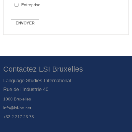
Entreprise
Contactez LSI Bruxelles
Language Studies International
Rue de l'Industrie 40
1000 Bruxelles
info@lsi-be.net
+32 2 217 23 73